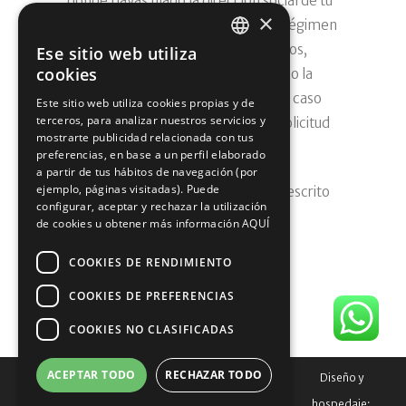
donde hayas fijado la dirección social de tu
×
empresa, tales como el alta en el Régimen
Especial de Trabajadores Autónomos,
Ese sitio web utiliza
SPANISH
cookies
también incluida en el DUE, así como la
solicitud del número de patronal en caso
SPANISH
Este sitio web utiliza cookies propias y de
terceros, para analizar nuestros servicios y
de ir a contratar trabajadores o la solicitud
mostrarte publicidad relacionada con tus
de la Licencia de apertura.
preferencias, en base a un perfil elaborado
a partir de tus hábitos de navegación (por
ejemplo, páginas visitadas). Puede
Artículo actualizado el 6/10/2017 y escrito
configurar, aceptar y rechazar la utilización
por
Infoautónomos
de cookies u obtener más información
AQUÍ
COOKIES DE RENDIMIENTO
Tags:
creacion sociedades
,
SL
,
COOKIES DE PREFERENCIAS
sociedad limitada
,
sociedades
limitadas
COOKIES NO CLASIFICADAS
ACEPTAR TODO
RECHAZAR TODO
Trámitesygestionesonline.com
© 2026 |
Aviso legal
|
Política de
Diseño y
cookies
|
Condiciones generales
hospedaje: